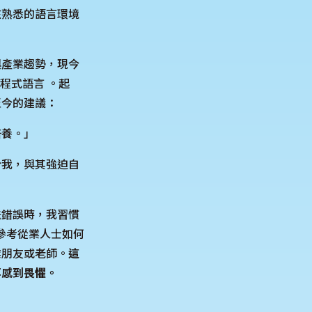
在熟悉的語言環境
與產業趨勢，現今
等程式語言 。起
至今的建議：
培養。」
於我，與其強迫自
法錯誤時，我習慣
片，參考從業人士如何
業朋友或老師。
這
再感到畏懼。