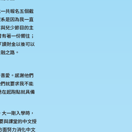
我一共報名五個截
理系是因為我一直
演與兒少節目的主
曾有著一份嚮往；
「讀財金以後可以
金融之路。
分喜愛。感謝他們
他們就要求我不能
地在起跑點就具備
。大一剛入學時，
要與課堂的中文授
方面努力消化中文