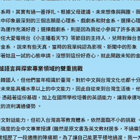
科系時，其實有過一番掙扎。根據父母建議、未來想像與興趣，
其中印象最深刻的三個志願是心理系、戲劇系和財金系。選擇心
行為運作充滿好奇；選擇戲劇系，則是因為我從小參與了許多表
任大愛電視台《小主播看天下》等節目的主持人 ，兒時對舞台
金系 ，說來有些天真，當時的我單純認為影視、新聞中的形象
持著姑且一試的心態申請，沒想到這份好奇心，就此開啟未知的
 跨越語言與探索專業領域的雙重挑戰
是韓國人，但他們當年相識於臺灣，對於中文與台灣文化也都十
女未來能具備水準以上的中文能力，因此自從來到台灣生活後，
。憑藉著這份基礎，加上在國際學校培養的英語能力，讓我幸運
的流利溝通優勢 。
文對話能力，但初入台灣高等教育體系，依然面臨不小的挑戰 
強度的全中文專業授課 (雖然是原文書及英文教材居多，不過需
確實經歷了一段適應的陣痛期。為了讓自己能更平穩地過渡，我一