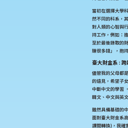
當初在選擇大學
然不同的科系，
對人類的心智與
持工作，例如：擔
至於最後錄取的財
賺很多錢」，抱
臺大財金系 :
儘管我的父母都
的遠見，希望子
中斷中文的學習 
韓文、中文與英文
雖然具備基礎的中
面對臺大財金系高
課間轉換)，我