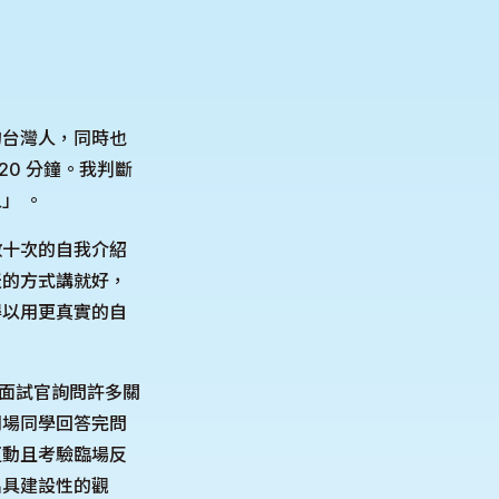
的台灣人，同時也
20 分鐘。我判斷
」 。
數十次的自我介紹
天的方式講就好，
得以用更真實的自
ew，面試官詢問許多關
同場同學回答完問
互動且考驗臨場反
出具建設性的觀