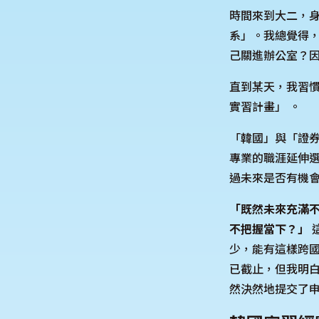
時間來到大二，
系」。我總覺得
己關進辦公室？
直到某天，我習
實習計畫」 。
「韓國」與「證
專業的職涯延伸
過未來是否有機
「既然未來充滿
不把握當下？」
少，能有這樣跨
已截止，但我明
然決然地提交了