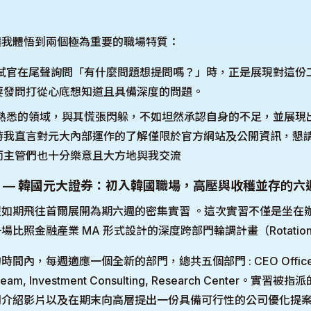
讓我體悟到兩個極為重要的職場特質：
面試官在尾聲詢問「有什麼問題想提問嗎？」時，正是展現對這份
要發問打從心底想知道且具備深度的問題。
不熟悉的領域，與其慌張閃躲，不如坦然承認自身的不足，並展現
時我直言對元大內部運作的了解僅限於官方網站及公開資訊，懇
而主管們也十分樂意且大方地與我交流
 — 韓國元大證券：初入韓國職場，高壓與收穫並存的六
如期飛往首爾展開為期六週的密集實習 。這次實習不僅是坐在
比照金融產業 MA 形式設計的深度跨部門輪調計畫（Rotatio
內，每週適應一個全新的部門，總共五個部門 : CEO Office, M
 Team, Investment Consulting, Research Center。實
司介紹影片以及在期末向高層提出一份具備可行性的公司優化提