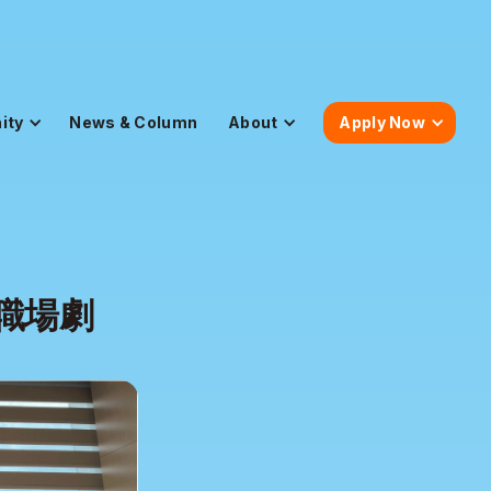
ity
News & Column
About
Apply Now
職場劇