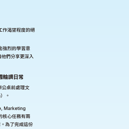
工作渴望程度的絕
出強烈的學習意
請他們分享更深入
週輪調日常
辦公桌前處理文
n）。
arketing
習被指派的核心任務有兩
案。為了完成這份