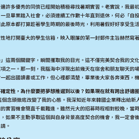
身邊許多優秀的同儕已經開始積極尋找暑期實習。老實說，我最
，一旦畢業踏入社會，必須連續工作數十年直到退休，何必「自
因此原本都打算趁著學生時期的最後時光，利用暑假好好享受生
慣性地打開臺大的學生信箱，映入眼簾的第一封郵件主旨赫然寫
券」這兩個關鍵字，瞬間攫取我的目光。這不僅完美契合我的文
選項之一。那一刻，我腦海中浮現出前幾天在宿舍和朋友聊天的
會一起出國讀書或工作，但心裡都清楚，畢業後大家各奔東西，
不確定性，為什麼要把夢想推遲到以後？如果現在就有跨出舒適
這個念頭徹底改變了我的心態。我深知近年來韓國企業釋出給新
國的實習機會簡直千載難逢。雖然元大的招募時程相對較晚，當
白，如果不主動爭取這個與自身背景高度契合的機會，我一定會
申請。