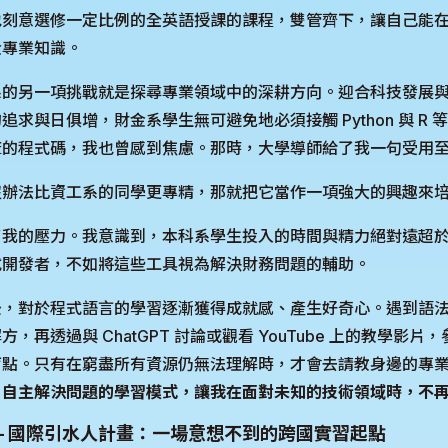
也刻意選修一定比例的全英語授課的課程，雙管齊下，讓自己能
金專業知識。
系的另一項挑戰就是探尋專業領域中的深耕方向。迎合科技發展
求與日俱增，財金系學生無可避免地必須接觸 Python 與 R 
麻的程式碼，我也曾感到焦慮。那時，大學導師給了我一句受用
沒辦法比資工系的同學更專精，那就把它當作一項強大的興趣來
了我的壓力。我意識到，本科系學生投入的時間與精力絕對遠超
式開發者，不如將這些工具視為解決財務問題的輔助。
後，對於程式語言的學習逐漸獲得成就感、產生好奇心。遇到語
，再透過與 ChatGPT 討論或觀看 YouTube 上的教學影
盲點。只有在窮盡所有資源仍無法理解時，才會去請教身邊的專
、自主解決問題的學習模式，讓我在面對未知的技術領域時，不
— 國際引水人計畫：一場意想不到的跨國實習起點