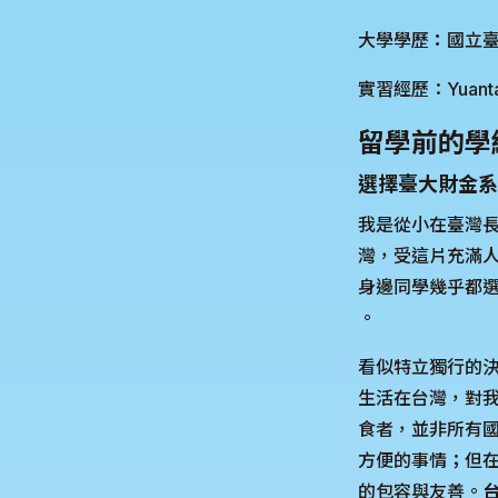
大學學歷
：
國立臺
實習經歷：Yuanta Se
留學前的學
選擇臺大財金系
我是從小在臺灣
灣，受這片充滿人
身邊同學幾乎都
。
看似特立獨行的
生活在台灣，對
食者，並非所有
方便的事情；但
的包容與友善。