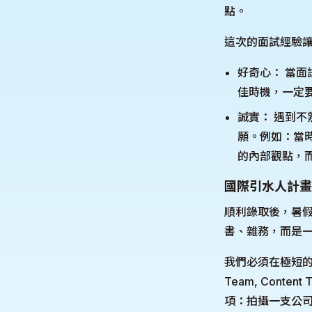
點。
這次的面試經驗
好奇心： 當
佳時機，一定
誠實： 遇到
願。例如：當
的內部觀點，
國際引水人計畫
順利錄取後，暑假
書、雜務，而是一場
我們必須在極短的時間
Team, Content
項：拍攝一支公