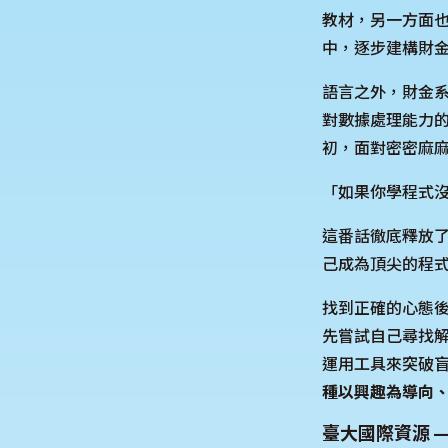
教材，另一方面
中，逐步建構財
語言之外，財金
對數據處理能力的追
初，面對密密麻
「如果你學程式
這番話徹底釋放
己成為頂尖的程
找到正確的心態
先嘗試自己尋找解方
運用工具來突破
種以興趣為導向
臺大國際資源 