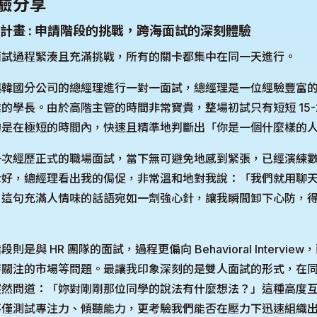
驗分享
計畫 : 申請階段的挑戰，跨海面試的深刻體驗
面試過程緊湊且充滿挑戰，所有的關卡都集中在同一天進行。
與韓國分公司的總經理進行一對一面試，總經理是一位經驗豐富
的學長。由於高階主管的時間非常寶貴，整場初試只有短短 15-
是在極短的時間內，快速且精準地判斷出「你是一個什麼樣的人
一次經歷正式的職場面試，當下無可避免地感到緊張，已經演練
幸好，總經理看出我的侷促，非常溫和地對我說：「我們就用聊
」這句充滿人情味的話語宛如一劑強心針，讓我瞬間卸下心防，
是與 HR 團隊的面試，過程更偏向 Behavioral Intervi
時關注的市場等問題。最讓我印象深刻的是雙人面試的形式，在
突然問道：「妳對剛剛那位同學的說法有什麼想法？」這種高度
不僅測試專注力、傾聽能力，更考驗我們能否在壓力下迅速組織