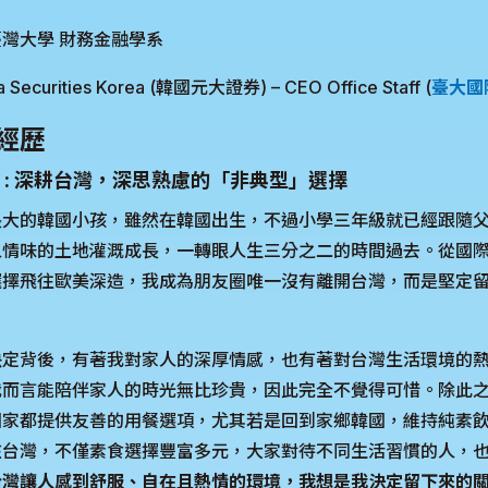
灣大學 財務金融學系
curities Korea (韓國元大證券) – CEO Office Staff (
臺大國
經歷
 : 深耕台灣，深思熟慮的「非典型」選擇
長大的韓國小孩，雖然在韓國出生，不過小學三年級就已經跟隨
情味的土地灌溉成長，一轉眼人生三分之二的時間過去。從國際
選擇飛往歐美深造，我成為朋友圈唯一沒有離開台灣，而是堅定
決定背後，有著我對家人的深厚情感，也有著對台灣生活環境的
我而言能陪伴家人的時光無比珍貴，因此完全不覺得可惜。除此
國家都提供友善的用餐選項，尤其若是回到家鄉韓國，維持純素
在台灣，不僅素食選擇豐富多元，大家對待不同生活習慣的人，
台灣讓人感到舒服、自在且熱情的環境，我想是我決定留下來的