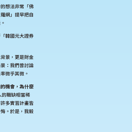
初的想法非常「佛
投羅網」提早把自
活。
著「韓國元大證券
化背景，更是財金
場景：我們曾討論
機率微乎其微。
圈的機會，為什麼
人的職缺相當稀
時許多實習計畫皆
後悔。於是，我毅