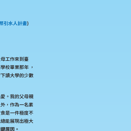
際引水人計畫
)
父母工作來到臺
學校畢業那年 ，
留下讀大學的少數
熱愛。我的父母親
之外，作為一名素
飲食是一件極度不
也總能展現出極大
關鍵原因。