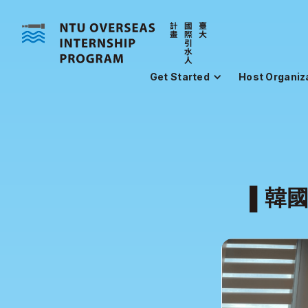
Get Started
Host Organiz
▌韓