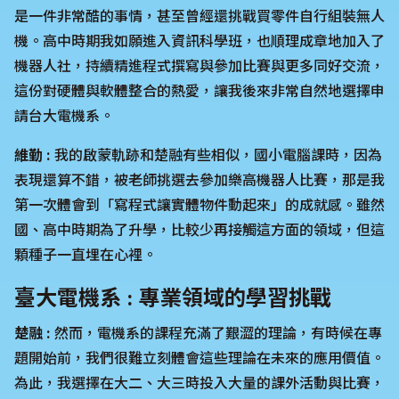
是一件非常酷的事情，甚至曾經還挑戰買零件自行組裝無人
機。高中時期我如願進入資訊科學班，也順理成章地加入了
機器人社，持續精進程式撰寫與參加比賽與更多同好交流，
這份對硬體與軟體整合的熱愛，讓我後來非常自然地選擇申
請台大電機系。
維勤 :
我的啟蒙軌跡和楚融有些相似，國小電腦課時，因為
表現還算不錯，被老師挑選去參加樂高機器人比賽，那是我
第一次體會到「寫程式讓實體物件動起來」的成就感。雖然
國、高中時期為了升學，比較少再接觸這方面的領域，但這
顆種子一直埋在心裡。
臺大電機系 : 專業領域的學習挑戰
楚融 :
然而，電機系的課程充滿了艱澀的理論，有時候在專
題開始前，我們很難立刻體會這些理論在未來的應用價值。
為此，我選擇在大二、大三時投入大量的課外活動與比賽，