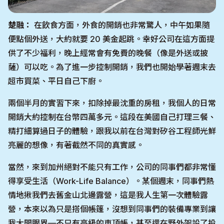
楚融：
在飲食方面，外食的開銷也非常驚人，中午如果隨
便點個外送，大約就要 20 美金起跳。幸好公司在這方面提
供了不少福利，晚上經常會有免費的晚餐（像是外送或披
薩）可以吃。為了進一步控制開銷，我們也開始學著週末去
超市買菜、平日自己下廚。
兩個半月的實習下來，扣除掉最沈重的房租，我個人的日常
開銷大約控制在台幣四萬多元。這段在美國自己打理三餐、
精打細算過日子的體驗，跟我以前在台灣對矽谷工程師光鮮
亮麗的想像，有著截然不同的真實感。
當然，來到加州絕對不能只有工作，公司的同事們都非常懂
得享受生活（Work-Life Balance）。某個週末，同事們熱
情地揪我們去舊金山北邊露營，這是我人生第一次體驗露
營，本來以為只是搭個帳篷，沒想到同事們的裝備專業到讓
我大開眼界—不只有高級的車頂帳，甚至還在野外架設了投