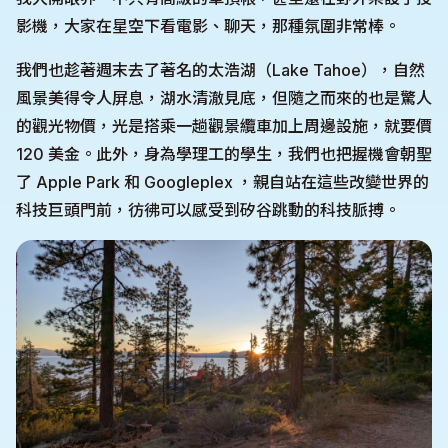
影機，大家在星空下看電影、聊天，那種氛圍非常棒。
我們也趁著週末去了著名的太浩湖（Lake Tahoe），自然
風景美得令人屏息，湖水清澈見底，但隨之而來的也是驚人
的觀光物價，光是搭乘一趟觀景纜車加上周邊設施，就要價
120 美金。此外，身為學理工的學生，我們也把握機會朝聖
了 Apple Park 和 Googleplex ，親自站在這些改變世界的
科技巨頭門前，彷彿可以感受到矽谷跳動的科技脈搏。