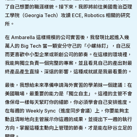
了自己想要的職涯樣貌。接下來，我即將前往美國喬治亞理
工學院（Georgia Tech）攻讀 ECE, Robotics 相關的研究
所。
在 Ambarella 這樣規模的公司實習後，我發現比起進入幾
萬人的 Big Tech 當一顆安分守己的「小螺絲釘」，自己反
而更喜歡中小型企業或新創公司的節奏。在這樣的環境裡，
我能夠獨立負責一個完整的專案，並且看見自己的產出對最
終產品產生直接、深遠的影響，這種成就感是我最看重的。
最後，我想給未來準備申請海外實習的學弟妹一個建議：在
美國職場，最重要的能力是「獨立自主」。這裡的主管不會
像保母一樣每天緊盯你的細節，你必須學會自己安排進度。
在每週的 Weekly Sync（進度同步會議）上，你要能夠主
動且清晰地向主管展示你這週的成果，並提出下一週的執行
方向。掌握這種主動向上管理的節奏，才是能在矽谷立足的
關鍵。