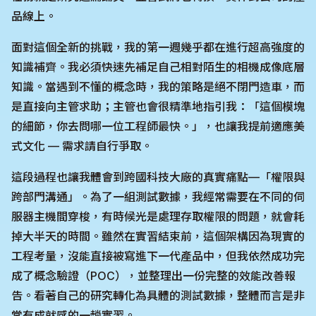
品線上。
面對這個全新的挑戰，我的第一週幾乎都在進行超高強度的
知識補齊。我必須快速先補足自己相對陌生的相機成像底層
知識。當遇到不懂的概念時，我的策略是絕不閉門造車，而
是直接向主管求助；主管也會很精準地指引我：「這個模塊
的細節，你去問哪一位工程師最快。」，也讓我提前適應美
式文化 — 需求請自行爭取。
這段過程也讓我體會到跨國科技大廠的真實痛點—「權限與
跨部門溝通」。為了一組測試數據，我經常需要在不同的伺
服器主機間穿梭，有時候光是處理存取權限的問題，就會耗
掉大半天的時間。雖然在實習結束前，這個架構因為現實的
工程考量，沒能直接被寫進下一代產品中，但我依然成功完
成了概念驗證（POC），並整理出一份完整的效能改善報
告。看著自己的研究轉化為具體的測試數據，整體而言是非
常有成就感的一趟實習。