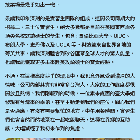
技業場景幾乎如出一轍。
最讓我印象深刻的是實習生團隊的組成，這間公司同期大約
招募二、三十位實習生，絕大多數都是目前在美國東西岸各
頂尖名校就讀碩士的學生，包含 : 哥倫比亞大學、UIUC、
布朗大學、史丹佛以及 UCLA 等。與這些來自世界各地的
菁英共事，讓我深刻體會到矽谷匯聚全球人才的驚人能量，
也讓我能獲取更多未來赴美攻讀碩士的寶貴經驗。
不過，在這樣高度競爭的環境中，我也意外感受到濃厚的人
情味。公司內部其實有非常多台灣人，大家的工作態度都很
開放且熱情。我們剛報到的時候，一位素未謀面的臺大學姐
發現有台灣來的學弟，甚至主動走到我們的座位，關心我們
是否適應、有沒有需要幫忙的地方。中午用餐時間，實習生
們也會自然而然地聚在一起吃飯聊天，這種在異鄉的互助
感，大幅減輕了我初來乍到的焦慮。