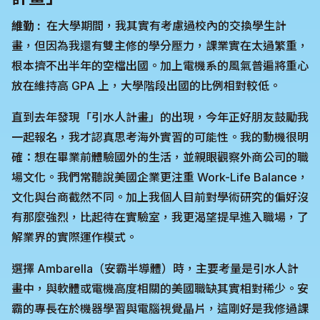
維勤 :
在大學期間，我其實有考慮過校內的交換學生計
畫，但因為我還有雙主修的學分壓力，課業實在太過繁重，
根本擠不出半年的空檔出國。加上電機系的風氣普遍將重心
放在維持高 GPA 上，大學階段出國的比例相對較低。
直到去年發現「引水人計畫」的出現，今年正好朋友鼓勵我
一起報名，我才認真思考海外實習的可能性。我的動機很明
確：想在畢業前體驗國外的生活，並親眼觀察外商公司的職
場文化。我們常聽說美國企業更注重 Work-Life Balance，
文化與台商截然不同。加上我個人目前對學術研究的偏好沒
有那麼強烈，比起待在實驗室，我更渴望提早進入職場，了
解業界的實際運作模式。
選擇 Ambarella（安霸半導體）時，主要考量是引水人計
畫中，與軟體或電機高度相關的美國職缺其實相對稀少。安
霸的專長在於機器學習與電腦視覺晶片，這剛好是我修過課