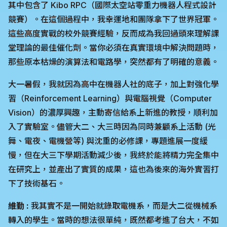
其中包含了 Kibo RPC（國際太空站零重力機器人程式設計
競賽）。在這個過程中，我幸運地和團隊拿下了世界冠軍。
這些高度實戰的校外競賽經驗，反而成為我回過頭來理解課
堂理論的最佳催化劑。當你必須在真實環境中解決問題時，
那些原本枯燥的演算法和電路學，突然都有了明確的意義。
大一暑假，我就因為高中在機器人社的底子，加上對強化學
習（Reinforcement Learning）與電腦視覺（Computer
Vision）的濃厚興趣，主動寄信給系上新進的教授，順利加
入了實驗室。儘管大二、大三時因為同時兼顧系上活動 (光
舞、電夜、電機營等) 與沈重的必修課，專題進展一度緩
慢，但在大三下學期活動減少後，我終於能將精力完全集中
在研究上，並產出了實質的成果，這也為後來的海外實習打
下了技術基石。
維勤 :
我其實不是一開始就錄取電機系，而是大二從機械系
轉入的學生。當時的想法很單純，既然都考進了台大，不如