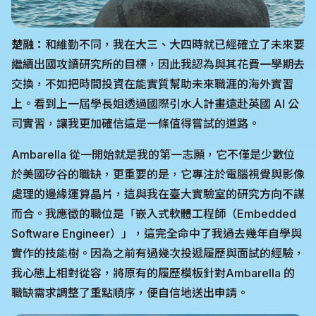
楚融：
和維勤不同，我在大三、大四時就已經確立了未來要
繼續出國攻讀研究所的目標，因此我認為與其花費一學期去
交換，不如把時間投資在能實質幫助未來職涯的海外實習
上。看到上一屆學長姐透過國際引水人計畫遠赴英國 AI 公
司實習，讓我更加確信這是一條值得嘗試的道路。
Ambarella 從一開始就是我的第一志願，它不僅是少數位
於美國矽谷的職缺，更重要的是，它專注於電腦視覺與影像
處理的邊緣運算晶片，這與我在臺大實驗室的研究方向不謀
而合。我應徵的職位是「嵌入式軟體工程師（Embedded
Software Engineer）」，這完全命中了我過去幾年自學與
實作的技能樹。因為之前有過幾次投遞履歷與面試的經驗，
我心態上相對從容，將原有的履歷模板針對Ambarella 的
職缺需求調整了重點順序，便自信地送出申請。