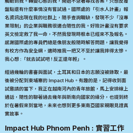
觸動到我。轉變心態的我，開始不急著尋找答案，只想反覆
盤點還有什麼事情沒有嘗試過。國際處的「引水人計畫」報
名資訊出現在我的社群上，隨手查詢職缺，發現不少「沒專
業限制」的企業與職務很適合隨性的我。好險計畫沒有要求
英文檢定救了我一命，不然我發現時根本已經來不及報名。
感謝國際處的專員們總是像朋友般隨時解答問題，讓我覺得
有校方作為安全網，適時推我一把又不至於讓我摔得太慘。
我心想 :「就去試試吧 ! 反正還年輕」。
經過幾輪的書審與面試，土耳其和日本的志願沒被錄取，最
後被分配到柬埔寨的 Impact Hub。有趣的是，記得收到面
試邀請的當下，我正在越南河內的青年旅館，馬上安排線上
通話，隨性的聊著過去幾年與新南向國家的緣分，也提到終
於在暑假來到當地，未來也想到更多東南亞國家親眼見證真
實故事。
Impact Hub Phnom Penh : 實習工作