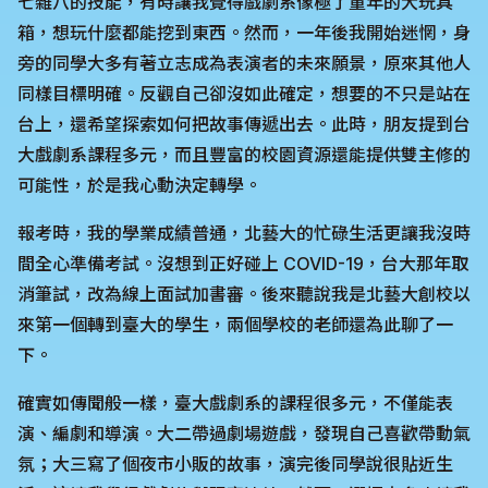
七雜八的技能，有時讓我覺得戲劇系像極了童年的大玩具
箱，想玩什麼都能挖到東西。然而，一年後我開始迷惘，身
旁的同學大多有著立志成為表演者的未來願景，原來其他人
同樣目標明確。反觀自己卻沒如此確定，想要的不只是站在
台上，還希望探索如何把故事傳遞出去。此時，朋友提到台
大戲劇系課程多元，而且豐富的校園資源還能提供雙主修的
可能性，於是我心動決定轉學。
報考時，我的學業成績普通，北藝大的忙碌生活更讓我沒時
間全心準備考試。沒想到正好碰上 COVID-19，台大那年取
消筆試，改為線上面試加書審。後來聽說我是北藝大創校以
來第一個轉到臺大的學生，兩個學校的老師還為此聊了一
下。
確實如傳聞般一樣，臺大戲劇系的課程很多元，不僅能表
演、編劇和導演。大二帶過劇場遊戲，發現自己喜歡帶動氣
氛；大三寫了個夜市小販的故事，演完後同學說很貼近生