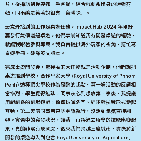
片，從採訪到後製都一手包辦，結合戲劇系出身的誇張剪
輯，同事總是笑著說很有「台灣味」。
最意外接到的工作是桌遊任務，Impact Hub 2024 年剛好
要發行氣候議題桌遊，他們事前知道我有開發桌遊的經驗，
就讓我跟著參與專案。我負責提供海外玩家的視角、幫忙寫
桌遊手冊、翻譯英文版本。
完成桌遊開發後，緊接著的大任務就是活動企劃，他們想把
桌遊推到學校，合作皇家大學 (Royal University of Phnom
Penh) 這種頂尖學校作為發酵的起點。第一場活動的反饋相
當慘烈，學生覺得無聊，同事灰心到想放棄。事後，我提議
用戲劇系的劇場遊戲，像傳球喊名字、組隊對抗等形式激起
互動，第二天讓同事用柬語翻譯執行，沒想到氣氛直接翻
轉。實習中的突發狀況，讓我一再將過去所學的技能串聯起
來，真的非常有成就感。後來我們跨越三座城市，實際將新
開發的桌遊導入到包含 Royal University of Agriculture,