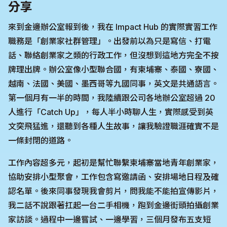
分享
來到金邊辦公室報到後，我在 Impact Hub 的實際實習工作
職務是「創業家社群管理」。出發前以為只是寫信、打電
話、聯絡創業家之類的行政工作，但沒想到這地方完全不按
牌理出牌。辦公室像小型聯合國，有柬埔寨、泰國、寮國、
越南、法國、美國、墨西哥等九國同事，英文是共通語言。
第一個月有一半的時間，我陸續跟公司各地辦公室超過 20
人進行「Catch Up」，每人半小時聊人生，實際感受到英
文突飛猛進，還聽到各種人生故事，讓我驗證職涯確實不是
一條封閉的道路。
工作內容超多元，起初是幫忙聯繫柬埔寨當地青年創業家，
協助安排小型聚會，工作包含寫邀請函、安排場地日程及確
認名單。後來同事發現我會剪片，問我能不能拍宣傳影片，
我二話不說跟著扛起一台二手相機，跑到金邊街頭拍攝創業
家訪談。過程中一邊嘗試、一邊學習，三個月發布五支短