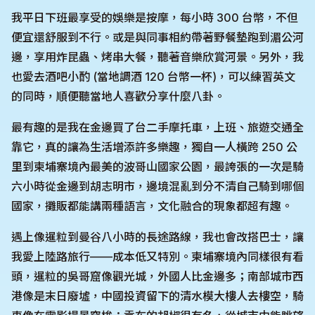
我平日下班最享受的娛樂是按摩，每小時 300 台幣，不但
便宜還舒服到不行。或是與同事相約帶著野餐墊跑到湄公河
邊，享用炸昆蟲、烤串大餐，聽著音樂欣賞河景。另外，我
也愛去酒吧小酌 (當地調酒 120 台幣一杯)，可以練習英文
的同時，順便聽當地人喜歡分享什麼八卦。
最有趣的是我在金邊買了台二手摩托車，上班、旅遊交通全
靠它，真的讓為生活增添許多樂趣，獨自一人橫跨 250 公
里到柬埔寨境內最美的波哥山國家公園，最誇張的一次是騎
六小時從金邊到胡志明市，邊境混亂到分不清自己騎到哪個
國家，攤販都能講兩種語言，文化融合的現象都超有趣。
遇上像暹粒到曼谷八小時的長途路線，我也會改搭巴士，讓
我愛上陸路旅行——成本低又特別。柬埔寨境內同樣很有看
頭，暹粒的吳哥窟像觀光城，外國人比金邊多；南部城市西
港像是末日廢墟，中國投資留下的清水模大樓人去樓空，騎