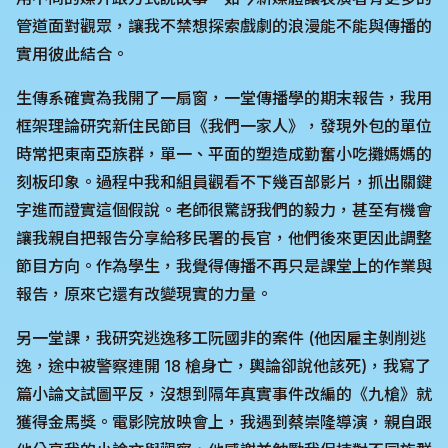
管道面對觀眾，讓我不禁想探索戲劇的浪漫能不能與傳播的
實用彼此結合。
生傳系確實為我開了一扇窗，一堂傳播學的期末報告，我用
框架理論研究新住民節目《我們一家人》，發現外包的單位
時常把東南亞族群，單一、平面的塑造成勤奮小吃攤媽媽的
刻板印象。過程中我和組員觀看不下幾百部影片，抓出關鍵
字進而證實這個假說。老師很驚訝我們的毅力，甚至有機會
讓我親自把報告分享給移民署的長官，他們後來更因此調整
節目方向。作為學生，我覺得傳播不再只是課堂上的作業與
報告，原來它還有改變現實的力量。
另一堂課，我研究逃逸移工阮國非的案件 (他因雇主剝削逃
逸，途中被警察連開 18 槍身亡，輿論卻說他該死)，我寫了
篇小論文試圖平反，沒想到隔年真實事件改編的《九槍》就
獲得金馬獎。電影院放映會上，我遇到蔡崇隆導演，親自跟