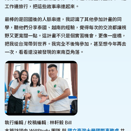
工作邊旅行，把這些故事串連起來。
最棒的是回國後的人脈串連，我認識了其他參加計畫的同
學，聽他們分享泰國、越南的經驗，覺得每次的交流都讓視
野又更寬闊一點。這計畫不只是個實習機會，更像一座橋，
把我從台灣帶到世界。我完全不後悔參加，甚至想今年再去
一次，看看還沒被發現的東南亞角落。
執行編輯 / 校稿編輯 : 林軒毅 Bill
本篇訪談由 WillStudy 團隊 與
國立臺灣大學國際事務處
共