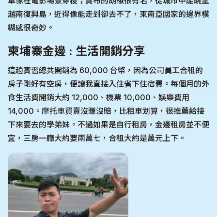
車像在電影場景穿梭；貢布的胡椒很有名，從城市中能眺望
越南復興島，近得像能走到卻去不了，東南亞國家的邊界模
糊感很奇妙。
柬埔寨金邊 : 生活開銷分享
這趟實習總共開銷為 60,000 台幣，因為公司員工合租的
房子剛好有空房，便讓我直接入住省下住宿費。每個月的外
食生活費開銷大約 12,000、機票 10,000、娛樂費用
14,000。摩托車買賣沒賺沒賠，比租車划算，很推薦給接
下來要去的學弟妹。不過如果是自行租房，金邊租房並不便
宜，三房一廳大約要兩萬七，合租大約是萬元上下。