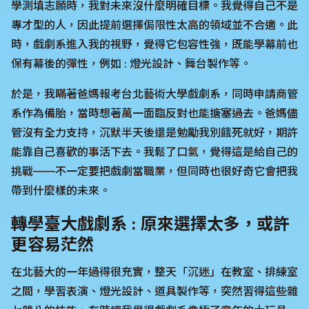
學測填志願時，我對未來沒什麼明確目標。我覺得自己不是
專才型的人，因此提前選擇侷限性太高的領域並不合適。此
時，戲劇系進入我的視野，覺得它包容性強，既能學幕前也
保有幕後的彈性，例如 : 燈光設計、舞台製作等。
於是，我瞞著爸媽報考台北藝術大學戲劇系，同時申請商管
系作為備胎，當時想著萬一面臨反對也能搪塞過去。爸媽儘
管沒有全力支持，沉默半天後還是勉勵我別餓死就好，期許
能靠自己喜歡的事活下去。我鬆了口氣，覺得這是給自己的
挑戰——不一定要把戲劇當職業，但同時也很好奇它會把我
帶到什麼樣的未來。
轉學臺大戲劇系 : 原來選擇太多，或許
更容易茫然
在北藝大的一年過得很充實，整天「沉迷」在教室、排練室
之間，學習表演、燈光設計、道具製作等，突然習得這些雜