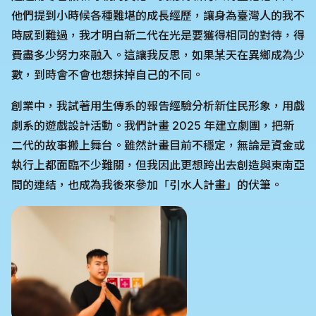
他們提到小時候各種難堪的成長經歷，讓身為臺灣人的我不
時感到難過，我才明白新二代在光是要獲得相同的對待，得
費盡多少努力來融入。這讓我反思，如果某天在異鄉成為少
數，到時會不會也想抹掉自己的不同。
創業中，我試著用生傳系的報告經驗分析新住民形象，用戲
劇系的遊戲設計活動。我們計畫 2025 年建立劇團，把新
二代的故事搬上舞台。雖然計畫目前不穩定，無論是資金或
執行上都面臨不少難關，但我因此更想跨出去創造與東南亞
間的連結，也成為我後來參加「引水人計畫」的伏筆。