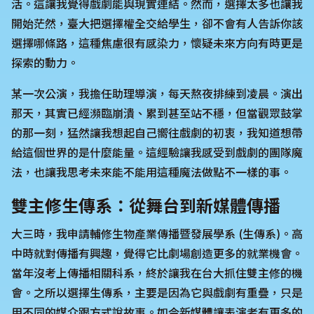
活。這讓我覺得戲劇能與現實連結。然而，選擇太多也讓我
開始茫然，臺大把選擇權全交給學生，卻不會有人告訴你該
選擇哪條路，這種焦慮很有感染力，懷疑未來方向有時更是
探索的動力。
某一次公演，我擔任助理導演，每天熬夜排練到凌晨。演出
那天，其實已經瀕臨崩潰、累到甚至站不穩，但當觀眾鼓掌
的那一刻，猛然讓我想起自己嚮往戲劇的初衷，我知道想帶
給這個世界的是什麼能量。這經驗讓我感受到戲劇的團隊魔
法，也讓我思考未來能不能用這種魔法做點不一樣的事。
雙主修生傳系：從舞台到新媒體傳播
大三時，我申請輔修生物產業傳播暨發展學系 (生傳系)。高
中時就對傳播有興趣，覺得它比劇場創造更多的就業機會。
當年沒考上傳播相關科系，終於讓我在台大抓住雙主修的機
會。之所以選擇生傳系，主要是因為它與戲劇有重疊，只是
用不同的媒介跟方式說故事。如今新媒體讓表演者有更多的