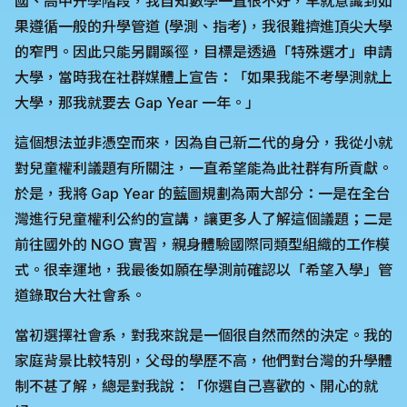
國、高中升學階段，我自知數學一直很不好，早就意識到如
果遵循一般的升學管道 (學測、指考)，我很難擠進頂尖大學
的窄門。因此只能另闢蹊徑，目標是透過「特殊選才」申請
大學，當時我在社群媒體上宣告：「如果我能不考學測就上
大學，那我就要去 Gap Year 一年。」
這個想法並非憑空而來，因為自己新二代的身分，我從小就
對兒童權利議題有所關注，一直希望能為此社群有所貢獻。
於是，我將 Gap Year 的藍圖規劃為兩大部分：一是在全台
灣進行兒童權利公約的宣講，讓更多人了解這個議題；二是
前往國外的 NGO 實習，親身體驗國際同類型組織的工作模
式。很幸運地，我最後如願在學測前確認以「希望入學」管
道錄取台大社會系。
當初選擇社會系，對我來說是一個很自然而然的決定。我的
家庭背景比較特別，父母的學歷不高，他們對台灣的升學體
制不甚了解，總是對我說：「你選自己喜歡的、開心的就