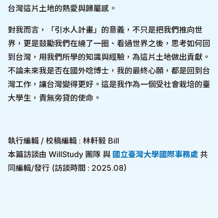
台灣這片土地的熱愛與歸屬感。
對我而言，「引水人計畫」的意義，不只是把我們推向世
界，更是鼓勵我們在繞了一圈、看過世界之後，思考如何回
到台灣，用我們所學的知識與經驗，為這片土地做出貢獻。
不論未來我是否在國外唸博士，我的最終心願，都是回到台
灣工作，讓台灣變得更好。這是我作為一個受社會栽培的臺
大學生，責無旁貸的使命。
執行編輯 / 校稿編輯 : 林軒毅 Bill
本篇訪談由 WillStudy 團隊 與
國立臺灣大學國際事務處
共
同編輯/發行 (訪談時間 : 2025.08)