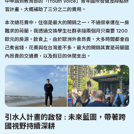
中申請到教育部的「iYouth Voice」青年國際發聲及蹲點研
習計畫，大概補助了三分之二的費用。
本次總花費中，住宿是最大的開銷之一，不過很幸運在一房
難求的荷蘭，我透過交換學生社群承接兩個月只需要 1200
歐元的房源。飲食上，由於歐洲外食昂貴，大多時間都會自
己煮省錢，花費與在台灣差不多。最大的開銷其實是荷蘭國
內昂貴的交通費，以及假日的休閒支出。
引水人計畫的啟發 : 未來藍圖，帶著跨
國視野持續深耕