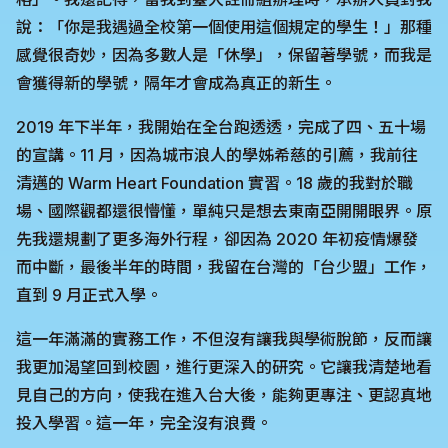
說：「你是我遇過全校第一個使用這個規定的學生！」那種
感覺很奇妙，因為多數人是「休學」，保留著學號，而我是
會獲得新的學號，隔年才會成為真正的新生。
2019 年下半年，我開始在全台跑透透，完成了四、五十場
的宣講。11 月，因為城市浪人的學姊希慈的引薦，我前往
清邁的 Warm Heart Foundation 實習。18 歲的我對於職
場、國際觀都還很懵懂，單純只是想去東南亞開開眼界。原
先我還規劃了更多海外行程，卻因為 2020 年初疫情爆發
而中斷，最後半年的時間，我留在台灣的「台少盟」工作，
直到 9 月正式入學。
這一年滿滿的實務工作，不但沒有讓我與學術脫節，反而讓
我更加渴望回到校園，進行更深入的研究。它讓我清楚地看
見自己的方向，使我在進入台大後，能夠更專注、更認真地
投入學習。這一年，完全沒有浪費。