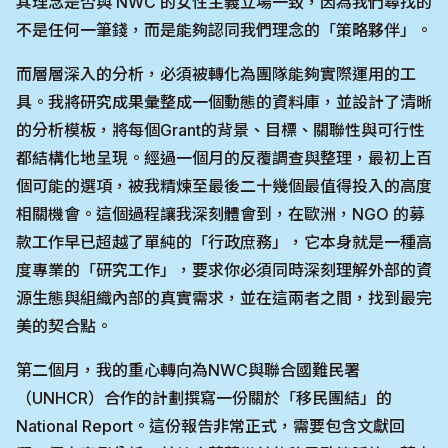
其理念是否與 NWC 的女性主義立場一致，因為我們尋找的
不是任何一筆錢，而是能夠認同我們理念的「策略夥伴」。
而層層深入的分析，必須被轉化為團隊能夠實際運用的工
具。我將研究成果彙整成一個動態的資料庫，並設計了清晰
的分析模板，將每個Grant的背景、目標、關聯性與可行性
都結構化地呈現。經過一個月的反覆調查與整理，最初上百
個可能的選項，被我精煉至最後二十幾個最值得投入的高度
相關機會。這個過程讓我深刻體會到，在歐洲，NGO 的募
款工作早已超越了單純的「行政庶務」，它本身就是一種高
度專業的「研究工作」，要求你必須同時深刻理解外部的資
源生態與組織內部的真實需求，並在這兩者之間，找到最完
美的契合點。
第二個月，我的重心轉向為NWC與聯合國難民署
（UNHCR）合作的計劃撰寫一份關於「移民團結」的
National Report。這份報告非常正式，需要包含文獻回