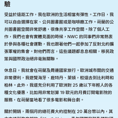
驗
受益於遠距工作，我在歐洲的生活相當有彈性。工作日，我
可以自由選擇在家、公共圖書館或是咖啡廳工作。荷蘭的公
共圖書館空間非常舒適，很像共享工作空間。除了個人工
作，我們也會有實體見面的時候，NWC 的同事們非常熱衷
於參與各種社會運動，我也跟著他們一起參加了反對北約擴
張軍權的集會。對他們而言，這些議題都息息相關，移民政
策與國際政治絕非毫無關聯。
休息日，我就會在荷蘭及周邊國家旅行。歐洲城市間的交通
非常便利，我遊覽海牙、鹿特丹、萊頓，較遠去到比利時和
柏林。此外，我還充分利用了歐洲對 25 歲以下年輕人的各
種文化優惠，比如用非常划算 19 歐元的月費訂閱電影院的
服務，在荷蘭當地看了很多電影和舞台劇。
關於開銷，兩個月的總花費大約控制在 20 萬台幣以內，其