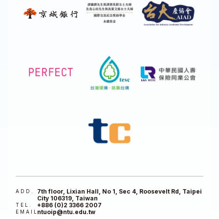
7th floor, Lixian Hall, No 1, Sec 4, Roosevelt Rd, Taipei
ADD.
City 106319, Taiwan
+886 (0)2 3366 2007
TEL.
ntuoip@ntu.edu.tw
EMAIL