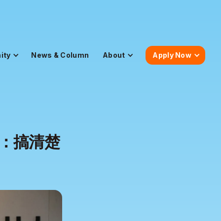
ity
News & Column
About
Apply Now
：搞清楚