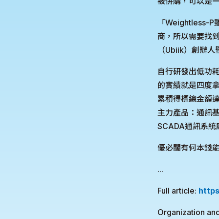
被併購，可以是
「Weightl
商，所以需要找
（Ubiik）創
自行研發出低功耗廣
的實績就是四度拿下台電
累積得標總金額達
主力產品：通訊基
SCADA通訊系統廠
優必闊有何本錢
...
Full article:
http
Organization and