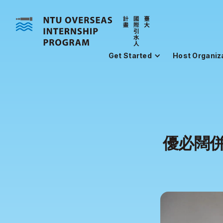
Get Started
Host Organiz
優必闊