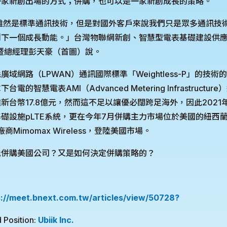
一家新創出場的方式；併購，也可以是一家新創成長的策略。
ess-P雖然是標準通訊技術，但是對國外客戶來說我們只是眾多通訊
到下一個成長動能。」台灣物聯網新創、智慧型電表基礎建設供
辦人暨總經理彭天豪（首圖）說。
域網路（LPWAN）通訊國際標準「Weightless-P」的技術的
的智慧電表AMI（Advanced Metering Infrastructu
新台幣17.8億元，然而這不足以讓優必闊跨足海外，因此2021
礎設施pLTE系統，更在今年7月併購主力市場位於美國的紐西
商Mimomax Wireless，登陸美國市場。
能併購美國公司？又是如何決定併購策略的？
s://meet.bnext.com.tw/articles/view/50728?
 Position:
Ubiik Inc.