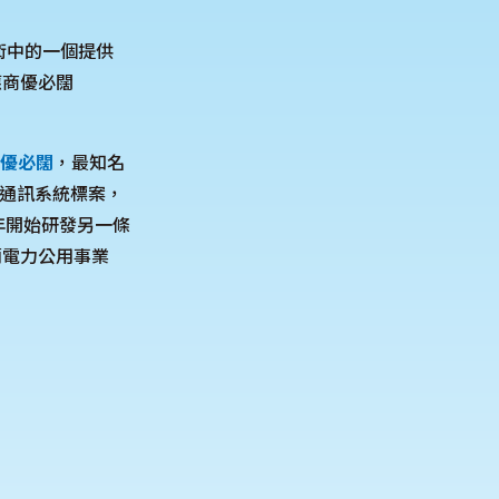
技術中的一個提供
應商優必闊
優必闊
，最知名
re）通訊系統標案，
年開始研發另一條
蘭電力公用事業